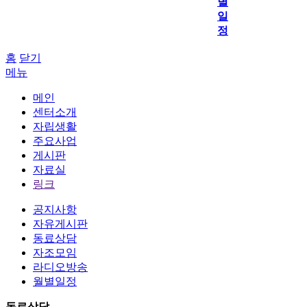
별
일
정
홈
닫기
메뉴
메인
센터소개
자립생활
주요사업
게시판
자료실
링크
공지사항
자유게시판
동료상담
자조모임
라디오방송
월별일정
동료상담