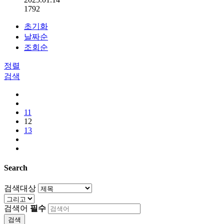
1792
초기화
날짜순
조회순
정렬
검색
11
12
13
Search
검색대상
검색어
필수
검색