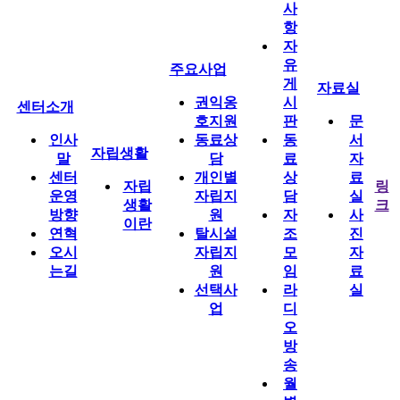
사
항
자
유
주요사업
게
자료실
권익옹
시
센터소개
호지원
판
문
인사
동료상
동
서
자립생활
말
담
료
자
센터
개인별
상
료
자립
링
운영
자립지
담
실
생활
크
방향
원
자
사
이란
연혁
탈시설
조
진
오시
자립지
모
자
는길
원
임
료
선택사
라
실
업
디
오
방
송
월