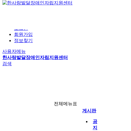
본문 바로가기
검색창
홈
로그인
회원가입
자립생활이란
문서자료실
권익옹호지원
공지사항
정보찾기
사진자료실
동료상담
자유게시판
자립생활
주요사업
게시판
사용자메뉴
개인별자립지원
동료상담
한사랑발달장애인자립지원센터
탈시설자립지원
자조모임
검색
선택사업
라디오방송
월별일정
전체메뉴
자료실
링크
전체메뉴표
게시판
공
지