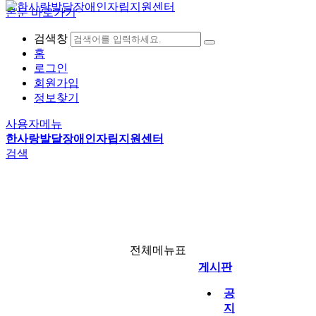
본문 바로가기
검색창
홈
로그인
회원가입
자립생활이란
문서자료실
권익옹호지원
공지사항
정보찾기
사진자료실
동료상담
자유게시판
자립생활
주요사업
게시판
사용자메뉴
개인별자립지원
동료상담
한사랑발달장애인자립지원센터
탈시설자립지원
자조모임
검색
선택사업
라디오방송
월별일정
전체메뉴
자료실
링크
전체메뉴표
게시판
공
지